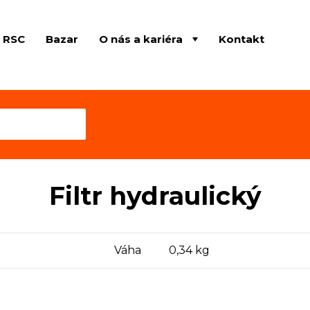
e RSC
Bazar
O nás a kariéra
Kontakt
Filtr hydraulický
Váha
0,34 kg