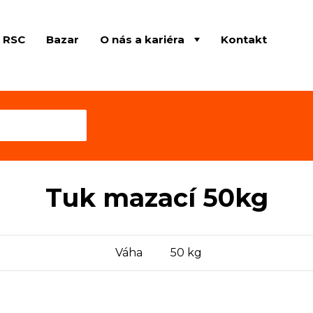
e RSC
Bazar
O nás a kariéra
Kontakt
Tuk mazací 50kg
Váha
50 kg