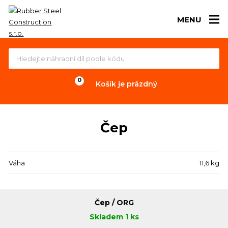
MENU
Košík je prázdný
Čep
Váha
11,6 kg
Čep / ORG
Skladem 1 ks