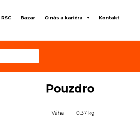
e RSC
Bazar
O nás a kariéra
Kontakt
Pouzdro
Váha
0,37 kg