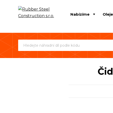
Nabízíme
Olej
Čid