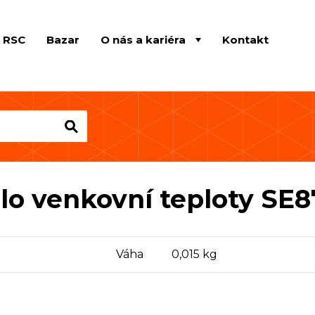
e RSC
Bazar
O nás a kariéra
Kontakt
lo venkovní teploty SE
Váha
0,015 kg