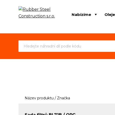
Nabízíme
Olej
Název produktu / Značka
Sada filtrů BL71B / ORG