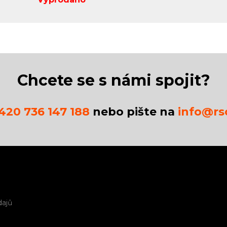
Chcete se s námi spojit?
420 736 147 188
nebo pište na
info@rsc
dajů