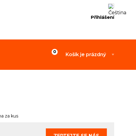
Přihlášení
Košík je prázdný
a za kus
ZEPTEJTE SE
NÁS