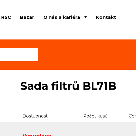
e RSC
Bazar
O nás a kariéra
Kontakt
Sada filtrů BL71B
Dostupnost
Počet kusů
Cen
Vyprodáno