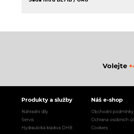
Volejte
+
Produkty a služby
Náš e-shop
Náhradní díly
Obchodní podmínky
Servis
Ochrana osobních ú
Hydraulická kladiva DHB
Cookies