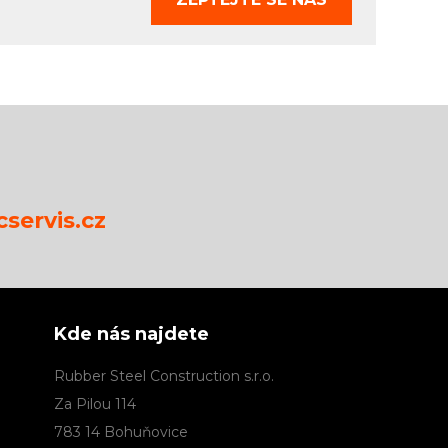
servis.cz
Kde nás najdete
Rubber Steel Construction s.r.o.
Za Pilou 114
783 14 Bohuňovice