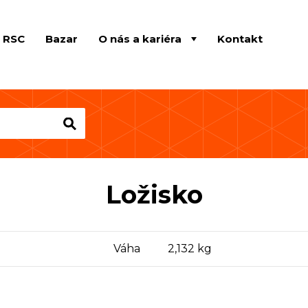
e RSC
Bazar
O nás a kariéra
Kontakt
Ložisko
Váha
2,132 kg