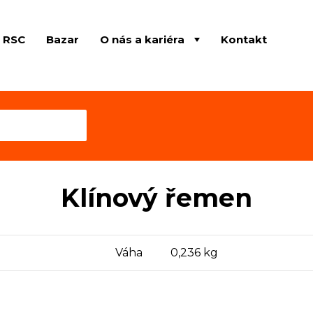
e RSC
Bazar
O nás a kariéra
Kontakt
Klínový řemen
Váha
0,236 kg