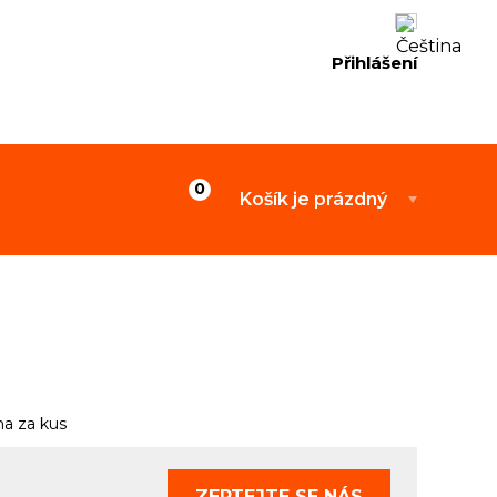
Přihlášení
Košík je prázdný
a za kus
ZEPTEJTE SE
NÁS