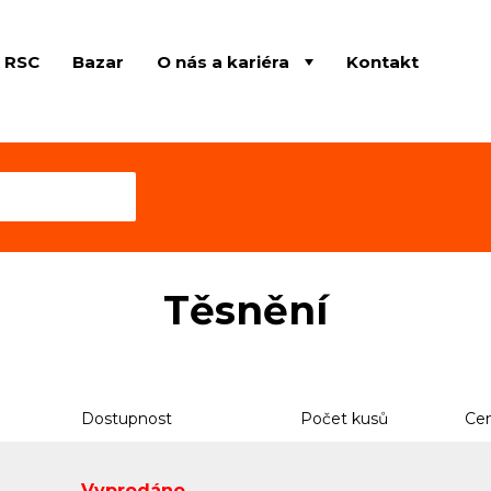
e RSC
Bazar
O nás a kariéra
Kontakt
Těsnění
Dostupnost
Počet kusů
Cen
Vyprodáno