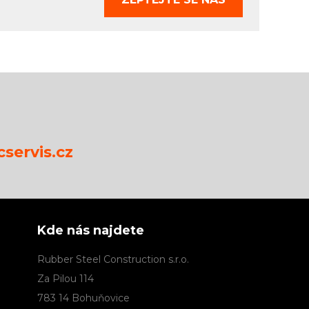
servis.cz
Kde nás najdete
Rubber Steel Construction s.r.o.
Za Pilou 114
783 14 Bohuňovice