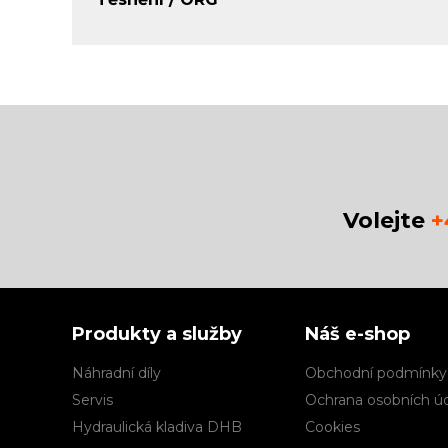
Volejte
+
Produkty a služby
Náš e-shop
Náhradní díly
Obchodní podmínky
Servis
Ochrana osobních ú
Hydraulická kladiva DHB
Cookies