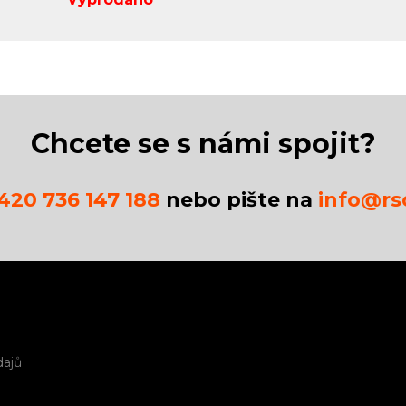
Chcete se s námi spojit?
420 736 147 188
nebo pište na
info@rsc
dajů