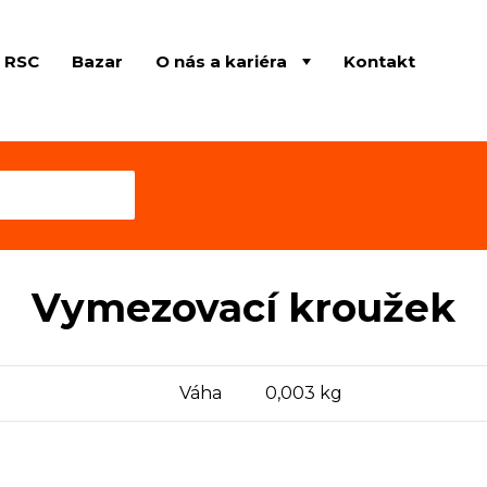
e RSC
Bazar
O nás a kariéra
Kontakt
Vymezovací kroužek
Váha
0,003 kg