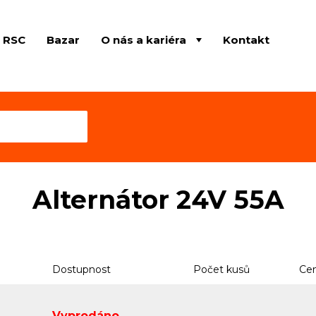
e RSC
Bazar
O nás a kariéra
Kontakt
Alternátor 24V 55A
Dostupnost
Počet kusů
Cen
Vyprodáno