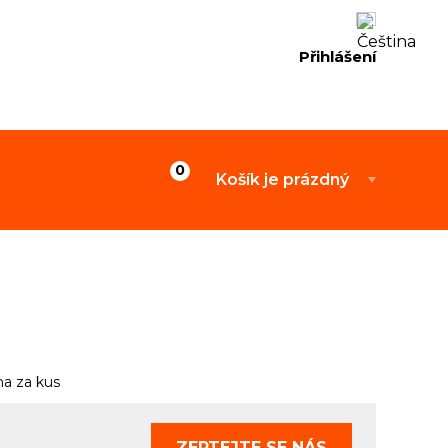
Přihlášení
Košík je prázdný
a za kus
ZEPTEJTE SE
NÁS