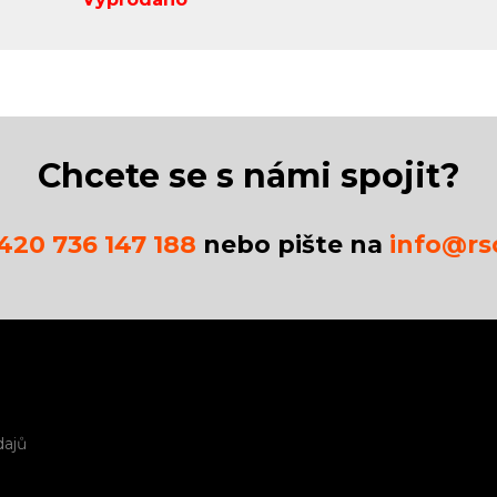
Chcete se s námi spojit?
420 736 147 188
nebo pište na
info@rsc
dajů