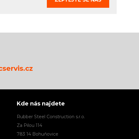
servis.cz
Kde nás najdete
Rubber Steel Construction s.r.o.
Za Pilou 114
783 14 Bohuňovice