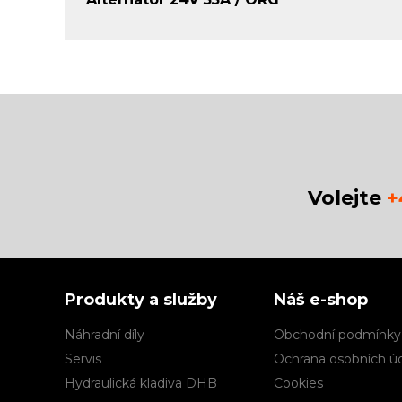
Volejte
+
Produkty a služby
Náš e-shop
Náhradní díly
Obchodní podmínky
Servis
Ochrana osobních ú
Hydraulická kladiva DHB
Cookies