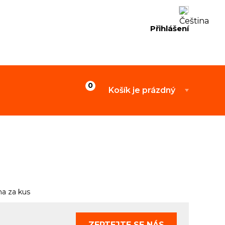
Přihlášení
Košík je prázdný
a za kus
ZEPTEJTE SE
NÁS