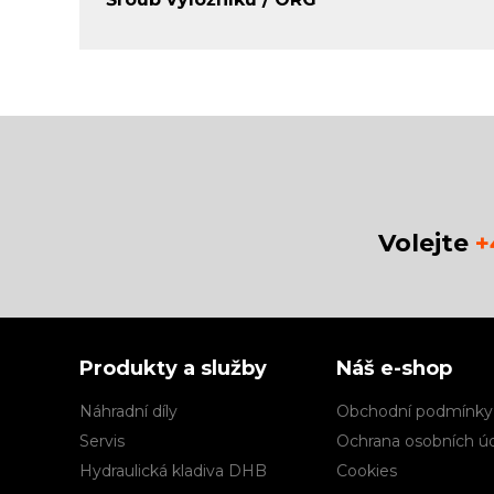
Volejte
+
Produkty a služby
Náš e-shop
Náhradní díly
Obchodní podmínky
Servis
Ochrana osobních ú
Hydraulická kladiva DHB
Cookies