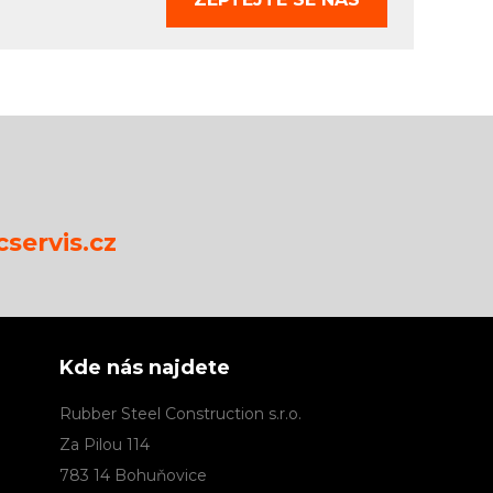
servis.cz
Kde nás najdete
Rubber Steel Construction s.r.o.
Za Pilou 114
783 14 Bohuňovice