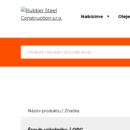
Nabízíme
Olej
Název produktu / Značka
Šroub výložníku / ORG