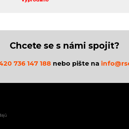
Chcete se s námi spojit?
420 736 147 188
nebo pište na
info@rsc
dajů