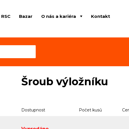
e RSC
Bazar
O nás a kariéra
Kontakt
Šroub výložníku
Dostupnost
Počet kusů
Cen
Vyprodáno